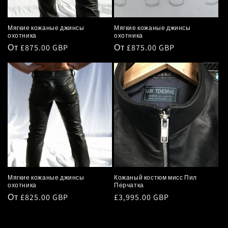
:
Мягкие кожаные джинсы
Мягкие кожаные джинсы
охотника
охотника
Обычная
От
£875.00 GBP
Обычная
От
£875.00 GBP
цена
цена
Мягкие кожаные джинсы
Кожаный костюм мисс Пил
охотника
Перчатка
Обычная
От
£825.00 GBP
Обычная
£3,995.00 GBP
цена
цена