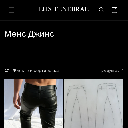
Перейти
к
Корзина
контенту
К
Менс Джинс
о
л
л
Фильтр и сортировка
Продуктов: 4
е
к
ц
и
я